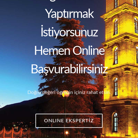
Yaptırmak
İstiyorsunuz
Hemen Online
Başvurabilirsiniz
Doğru değeri ögrenin içiniz rahat etsin.
ONLINE EKSPERTİZ