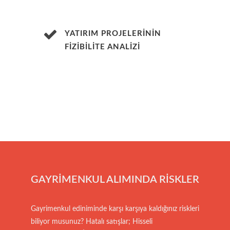
YATIRIM PROJELERİNİN
FİZİBİLİTE ANALİZİ
GAYRİMENKUL ALIMINDA RİSKLER
Gayrimenkul ediniminde karşı karşıya kaldığınız riskleri
biliyor musunuz? Hatalı satışlar; Hisseli